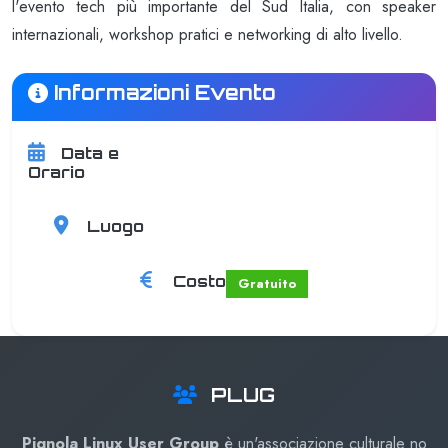
l'evento tech più importante del Sud Italia, con speaker
internazionali, workshop pratici e networking di alto livello.
Informazioni Evento
Data e
Inizio:
28/09/2024
Fine:
29/09/2024
Orario
09:00
18:00
Luogo
Centro Congressi
Potenza, (PZ), 85010
Costo
Gratuito
PLUG
Pignola Linux User Group
è un'associazione culturale no